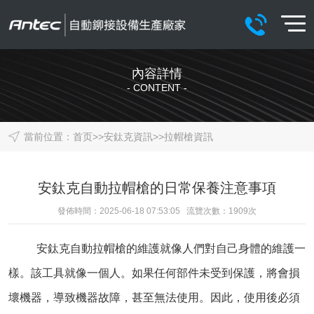
內容詳情
- CONTENT -
當前位置：
首页
>>
安鈦克資訊
>>
拉帽槍資訊
安鈦克自動拉帽槍的日常保養注意事項
發佈時間：2025-06-18 07:53:05 流覽次數：
1909
次
安鈦克
自動拉帽槍
的維護就像人們對自己身體的維護一
樣。該工具就像一個人。如果任何部件未受到保護，將會損
壞機器，導致機器故障，甚至無法使用。因此，使用後必須